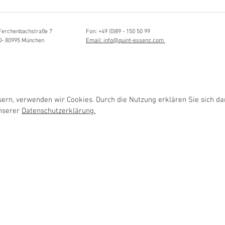
Hörvergnügen ersten 
ttistin, Tonmeisterin,
ängerin
Ferchenbachstraße 7
Fon: +49 (0)89 - 150 50 99
D- 80995 München
Email: info@quint-essenz.com
rn, verwenden wir Cookies. Durch die Nutzung erklären Sie sich da
unserer
Datenschutzerklärung.