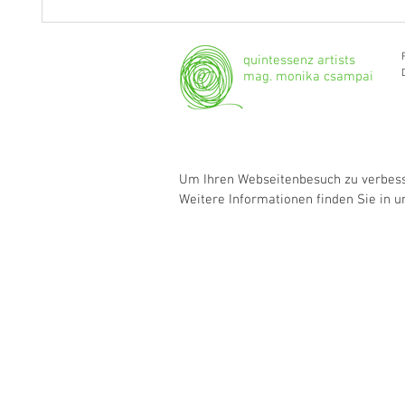
"Ich werde weiterhin Geige und
Klarine
Bratsche spielen."
Grenzg
quintessenz artists
mag. monika csampai
Um Ihren Webseitenbesuch zu verbesse
Weitere Informationen finden Sie in 