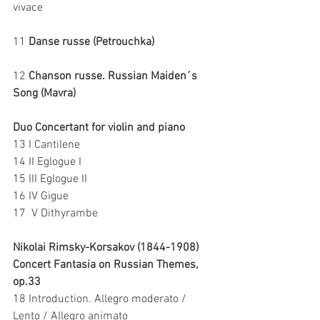
vivace 
11 
Danse russe (Petrouchka)
12 
Chanson russe. Russian Maiden´s 
Song (Mavra)
Duo Concertant for violin and piano 
13 I Cantilene 
14 II Eglogue I 
15 III Eglogue II 
16 IV Gigue 
17  V Dithyrambe 
Nikolai Rimsky-Korsakov (1844-1908)
Concert Fantasia on Russian Themes, 
op.33
18 Introduction. Allegro moderato / 
Lento / Allegro animato 