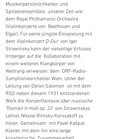
Musikerpersönlichkeiten und 
Spitzenensembles  unserer Zeit wie 
dem Royal Philhamonic Orchestra 
(Violinkonzerte von  Beethoven und 
Elgar). Für seine jüngste Einspielung mit 
dem 
Violinkonzert D-Dur
  von Igor 
Strawinsky kann der vielseitige Virtuose 
Irnberger auf die  Kollaboration mit 
einem weiteren Klangkörper von 
Weltrang verweisen: dem  ORF-Radio-
Symphonieorchester Wien. Unter der 
Leitung von Doron Salomon  ist mit dem 
RSO neben diesem 1931 entstandenen 
Werk die 
Konzertfantasie über russische 
Themen h-moll op. 33
  von Strawinskys 
Lehrer, Nikolai Rimsky-Korssakoff zu 
hören. Gemeinsam  mit Pavel Kašpar, 
Klavier, mit dem ihn eine lange 
künstlerische  Zusammenarbeit 