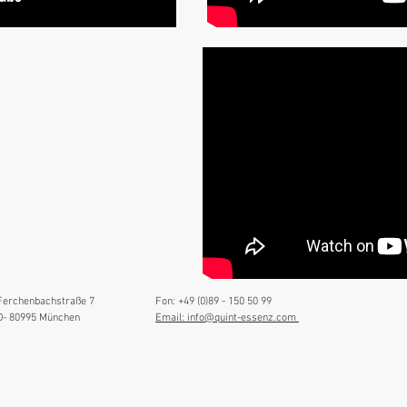
Ferchenbachstraße 7
Fon: +49 (0)89 - 150 50 99
D- 80995 München
Email: info@quint-essenz.com