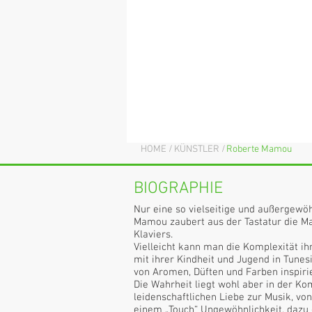
Roberte Mamo
Klavier
HOME /
KÜNSTLER /
Roberte Mamou
BIOGRAPHIE
Nur eine so vielseitige und außergewö
Mamou zaubert aus der Tastatur die Ma
Klaviers.
Vielleicht kann man die Komplexität i
mit ihrer Kindheit und Jugend in Tunesi
von Aromen, Düften und Farben inspiri
Die Wahrheit liegt wohl aber in der Ko
leidenschaftlichen Liebe zur Musik, von
einem „Touch“ Ungewöhnlichkeit, dazu d