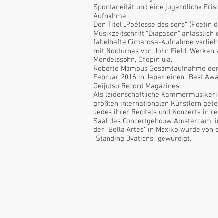
Spontaneität und eine jugendliche Fris
Aufnahme.
Den Titel „Poétesse des sons“ (Poetin d
Musikzeitschrift "Diapason" anlässlich 
fabelhafte Cimarosa-Aufnahme verlieh, 
mit Nocturnes von John Field, Werken
Mendelssohn, Chopin u.a.
Roberte Mamous Gesamtaufnahme der 
Februar 2016 in Japan einen "Best Awa
Geijutsu Record Magazines.
Als leidenschaftliche Kammermusikerin
größten internationalen Künstlern getei
Jedes ihrer Recitals und Konzerte in 
Saal des Concertgebouw Amsterdam, in
der „Bella Artes“ in Mexiko wurde von
„Standing Ovations“ gewürdigt.