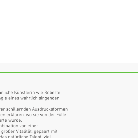
u
hnliche Künstlerin wie Roberte
gie eines wahrlich singenden
hrer schillernden Ausdrucksformen
en erklären, wo sie von der Fülle
erte wurde.
mbination von einer
 großer Vitalität, gepaart mit
as natürliche Talent, viel