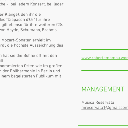
che - bei jedem Konzert, bei jeder
er Klänge), den ihr die
des "Diapason d'Or" für ihre
gilt ebenso für ihre weiteren CDs
 von Haydn, Schumann, Brahms,
Mozart-Sonaten erhielt im
rd", die höchste Auszeichnung des
 hat sie die Bühne oft mit den
www.robertemamou.wor
lt.
renommierten Orten wie im großen
 der Philharmonie in Berlin und
 einem begeisterten Publikum mit
MANAGEMENT
Musica Reservata
mreservata1@gmail.co