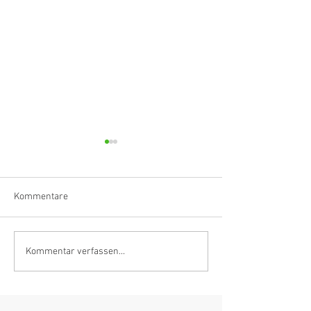
Kommentare
Klarinettistin, Tonmeisterin,
Hörvergnügen er
Kommentar verfassen...
Grenzgängerin
Ranges