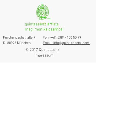
quintessenz artists
mag. monika csampai
Ferchenbachstraße 7
Fon: +49 (0)89 - 150 50 99
D- 80995 München
Email: info@quint-essenz.com
© 2017 Quintessenz
Impressum
Um Ihren Webseitenbesuch zu verbessern,
verwenden wir Cookies. Durch die Nutzung
erklären Sie sich damit einverstanden.
Weitere Informationen finden Sie in unserer
Datenschutzerklärung.