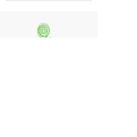
musikalische
Grenzgängerin
quintessenz artists
mag. monika csampai
Ferchenbachstraße 7
Fon: +49 (0)89 - 150 50 99
D- 80995 München
Email: info@quint-essenz.com
© 2017 Quintessenz
Impressum
Um Ihren Webseitenbesuch zu verbessern,
verwenden wir Cookies. Durch die Nutzung
erklären Sie sich damit einverstanden.
Weitere Informationen finden Sie in unserer
Datenschutzerklärung.