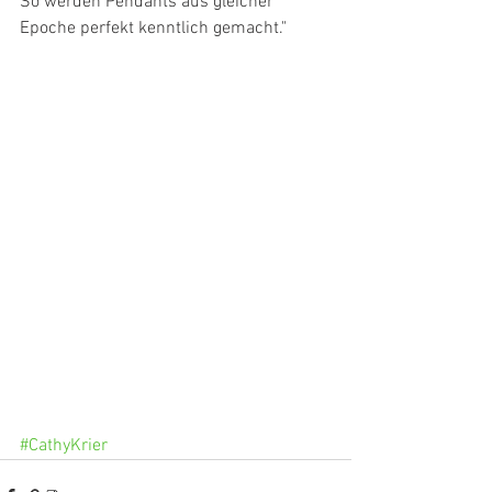
So werden Pendants aus gleicher 
Epoche perfekt kenntlich gemacht."
#CathyKrier