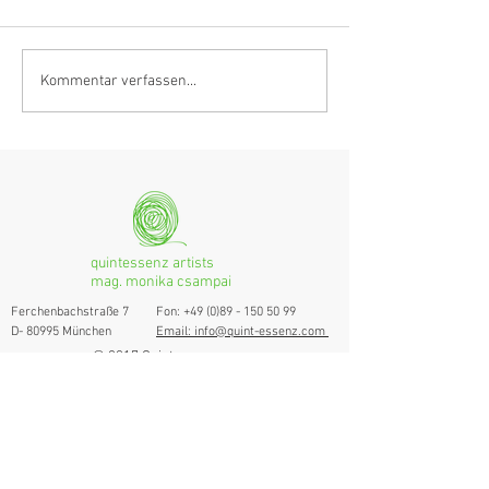
Klarinettistin, Tonmeisterin,
Hörvergnügen er
Kommentar verfassen...
Grenzgängerin
Ranges
quintessenz artists
mag. monika csampai
Ferchenbachstraße 7
Fon: +49 (0)89 - 150 50 99
D- 80995 München
Email: info@quint-essenz.com
© 2017 Quintessenz
Impressum
Um Ihren Webseitenbesuch zu verbessern,
verwenden wir Cookies. Durch die Nutzung
erklären Sie sich damit einverstanden.