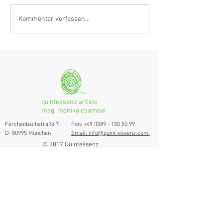
Anastasia Schmidlin:
Hörvergnügen er
Kommentar verfassen...
Klarinettistin, Tonmeisterin,
Ranges
musikalische
Grenzgängerin
quintessenz artists
mag. monika csampai
Ferchenbachstraße 7
Fon: +49 (0)89 - 150 50 99
D- 80995 München
Email: info@quint-essenz.com
© 2017 Quintessenz
Impressum
Um Ihren Webseitenbesuch zu verbessern,
verwenden wir Cookies. Durch die Nutzung
erklären Sie sich damit einverstanden.
Weitere Informationen finden Sie in unserer