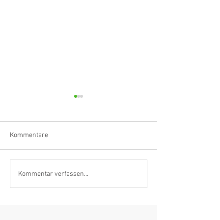
Kommentare
Klarinettistin, Tonmeisterin,
Hörvergnügen er
Kommentar verfassen...
Grenzgängerin
Ranges