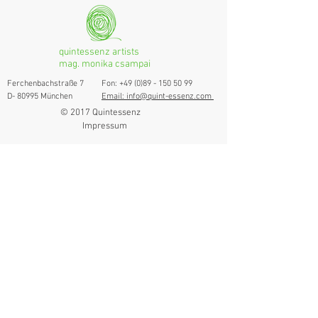
quintessenz artists
mag. monika csampai
Ferchenbachstraße 7
Fon: +49 (0)89 - 150 50 99
D- 80995 München
Email: info@quint-essenz.com
© 2017 Quintessenz
Impressum
Um Ihren Webseitenbesuch zu verbessern,
verwenden wir Cookies. Durch die Nutzung
erklären Sie sich damit einverstanden.
Weitere Informationen finden Sie in unserer
Datenschutzerklärung.