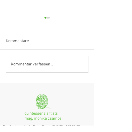
Kommentare
Klarinettistin, Tonmeisterin,
Hörvergnügen er
Kommentar verfassen...
Grenzgängerin
Ranges
quintessenz artists
mag. monika csampai
Ferchenbachstraße 7
Fon: +49 (0)89 - 150 50 99