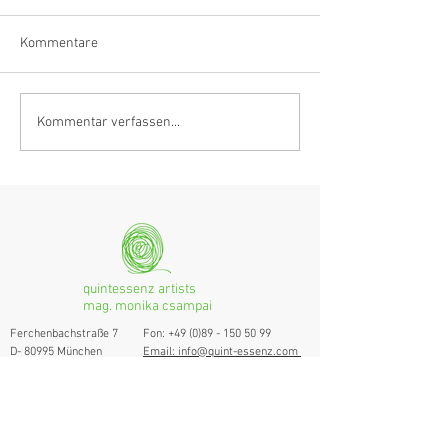
Kommentare
Klarinettistin, Tonmeisterin,
Hörvergnügen er
Kommentar verfassen...
Grenzgängerin
Ranges
quintessenz artists
mag. monika csampai
Ferchenbachstraße 7
Fon: +49 (0)89 - 150 50 99
D- 80995 München
Email: info@quint-essenz.com
© 2017 Quintessenz
Impressum
Um Ihren Webseitenbesuch zu verbessern,