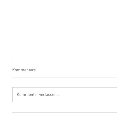
Kommentare
Kommentar verfassen...
Fragen an Thomas Albertus
Anasta
Irnberger
Klarine