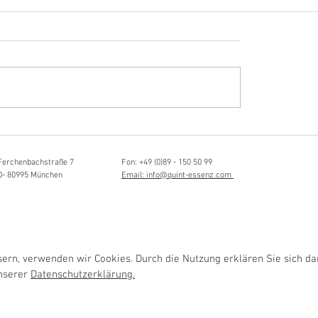
Hörvergnügen ersten 
sia Schmidlin:
ttistin, Tonmeisterin,
lische Grenzgängerin
Ferchenbachstraße 7
Fon: +49 (0)89 - 150 50 99
D- 80995 München
Email: info@quint-essenz.com
rn, verwenden wir Cookies. Durch die Nutzung erklären Sie sich da
unserer
Datenschutzerklärung.