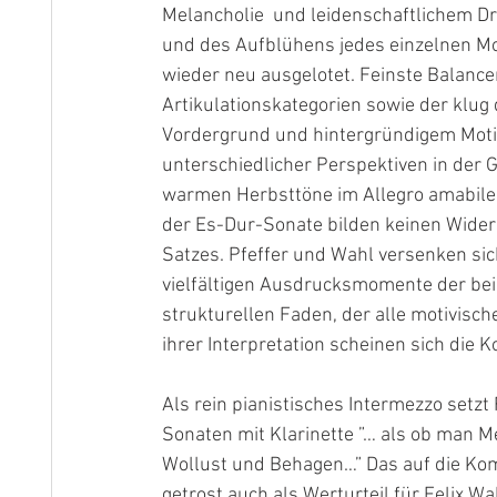
Melancholie  und leidenschaftlichem Dr
und des Aufblühens jedes einzelnen Mo
wieder neu ausgelotet. Feinste Balance
Artikulationskategorien sowie der klu
Vordergrund und hintergründigem Mo
unterschiedlicher Perspektiven in der G
warmen Herbsttöne im Allegro amabile 
der Es-Dur-Sonate bilden keinen Widers
Satzes. Pfeffer und Wahl versenken sich
vielfältigen Ausdrucksmomente der beid
strukturellen Faden, der alle motivisch
ihrer Interpretation scheinen sich die 
Als rein pianistisches Intermezzo setzt
Sonaten mit Klarinette ”… als ob man Me
Wollust und Behagen…” Das auf die Ko
getrost auch als Werturteil für Felix Wa