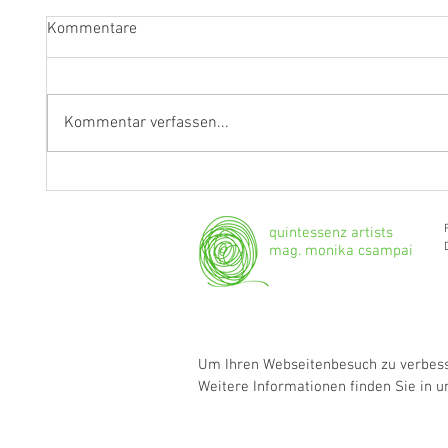
Kommentare
Kommentar verfassen...
Fragen an Thomas Albertus
Anasta
Irnberger
Klarine
musika
quintessenz artists
mag. monika csampai
Um Ihren Webseitenbesuch zu verbesse
Weitere Informationen finden Sie in 