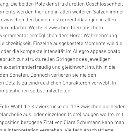
ang. Die beiden Pole der strukturellen Geschlossenheit 
ments werden hier und in allen weiteren Sätzen immer 
n zwischen den beiden Instrumentalklängen in allen 
g durchdachte Wechsel zwischen thematischem 
tivkommentar ermöglichen dem Hörer Wahrnehmung 
leichzeitigkeit. Einzelne ausgekostete Momente wie die 
oder die kompakte Intensität im Allegro appassionato 
pruch zur strukturellen Stringenz des jeweiligen 
 experimentierfreudig und gleichwohl intuitiv in die 
en Sonaten. Dennoch verlieren sie nie den 
en Details zu eindrücklichen Charakteren verwebt. In 
Kompositionen selbst mitzuteilen.
 Felix Wahl die Klavierstücke op. 119 zwischen die beiden 
lancholie aus jeder einzelnen (Note) saugen wollte, mit 
mposition bezogene Zitat von Clara Schumann kann man 
hls Interpretation verstehen. Vielfach abschattierte 