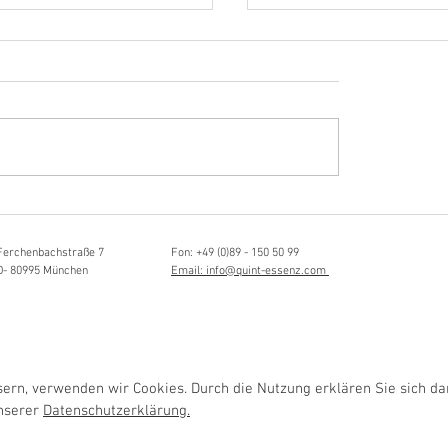
Hörvergnügen ersten 
sia Schmidlin:
ttistin, Tonmeisterin,
lische Grenzgängerin
Ferchenbachstraße 7
Fon: +49 (0)89 - 150 50 99
D- 80995 München
Email: info@quint-essenz.com
rn, verwenden wir Cookies. Durch die Nutzung erklären Sie sich da
unserer
Datenschutzerklärung.