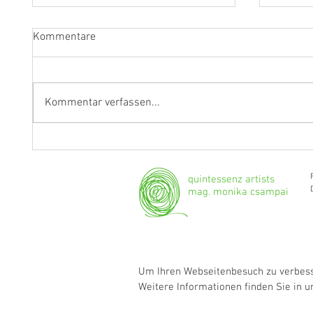
Kommentare
Kommentar verfassen...
Fragen an Thomas Albertus
Anasta
Irnberger
Klarine
musika
quintessenz artists
mag. monika csampai
Um Ihren Webseitenbesuch zu verbesse
Weitere Informationen finden Sie in 