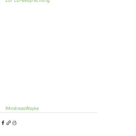
Zur CD-Besprechung
#AndreasWoyke