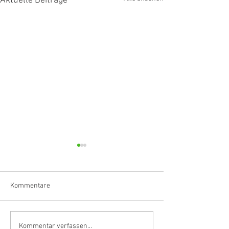
Aktuelle Beiträge
Kommentare
Klarinettistin, Tonmeisterin,
Hörvergnügen er
Kommentar verfassen...