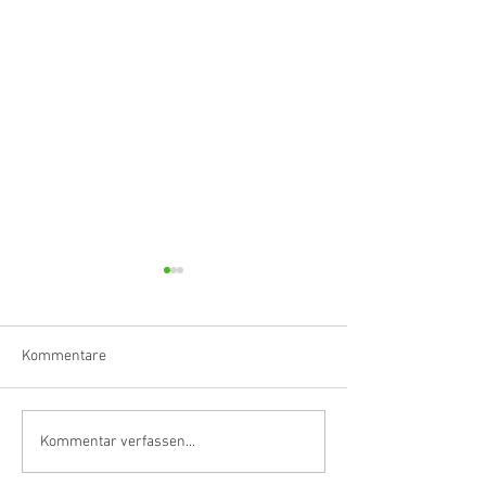
Kommentare
Klarinettistin, Tonmeisterin,
Hörvergnügen er
Kommentar verfassen...
Grenzgängerin
Ranges