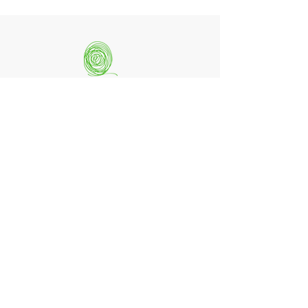
quintessenz artists
mag. monika csampai
Ferchenbachstraße 7
Fon: +49 (0)89 - 150 50 99
D- 80995 München
Email: info@quint-essenz.com
© 2017 Quintessenz
Impressum
Um Ihren Webseitenbesuch zu verbessern,
verwenden wir Cookies. Durch die Nutzung
erklären Sie sich damit einverstanden.
Weitere Informationen finden Sie in unserer
Datenschutzerklärung.