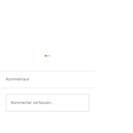
Kommentare
Klarinettistin, Tonmeisterin,
Hörvergnügen er
Kommentar verfassen...
Grenzgängerin
Ranges