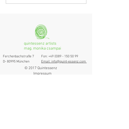
Grenzgängerin
Ranges
quintessenz artists
mag. monika csampai
Ferchenbachstraße 7
Fon: +49 (0)89 - 150 50 99
D- 80995 München
Email: info@quint-essenz.com
© 2017 Quintessenz
Impressum
Um Ihren Webseitenbesuch zu verbessern,
verwenden wir Cookies. Durch die Nutzung
erklären Sie sich damit einverstanden.
Weitere Informationen finden Sie in unserer
Datenschutzerklärung.