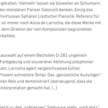
m gehalten. Vielmehr lassen sie bisweilen an Schumann, 
 den mondänen Pariser Salonstil denken. Einzig das 
ochvirtuosen Sphären Lisztscher Pianistik. Referenz für 
ist immer noch Alicia de Larrocha, die diese Werke mit 
 dem Direktor der vom Komponisten begründeten 
rbeitete.
kauswahl auf einem Bechstein D-282 ungemein 
r Farbgebung und souveräner Abtönung polyphoner 
atz. Larrocha agiert vergleichsweise kühler, 
Prozent schnellere Tempi. Das „genüssliche Aussingen“ 
eren Reiz und demonstriert überzeugend, dass die 
Interpretation gemacht hat. (...)
leich zu den „stählernen“ Steinways mehr „nach Holz“ 