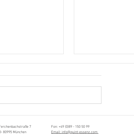
Hörvergnügen ersten 
sia Schmidlin:
ttistin, Tonmeisterin,
lische Grenzgängerin
Ferchenbachstraße 7
Fon: +49 (0)89 - 150 50 99
D- 80995 München
Email: info@quint-essenz.com