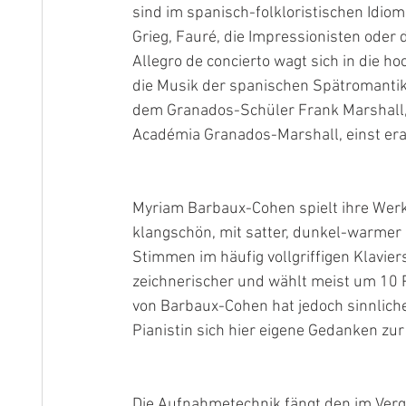
sind im spanisch-folkloristischen Idio
Grieg, Fauré, die Impressionisten oder
Allegro de concierto wagt sich in die h
die Musik der spanischen Spätromantik 
dem Granados-Schüler Frank Marshall,
Académia Granados-Marshall, einst era
Myriam Barbaux-Cohen spielt ihre Wer
klangschön, mit satter, dunkel-warme
Stimmen im häufig vollgriffigen Klaviers
zeichnerischer und wählt meist um 10 
von Barbaux-Cohen hat jedoch sinnlich
Pianistin sich hier eigene Gedanken zur 
Die Aufnahmetechnik fängt den im Verg