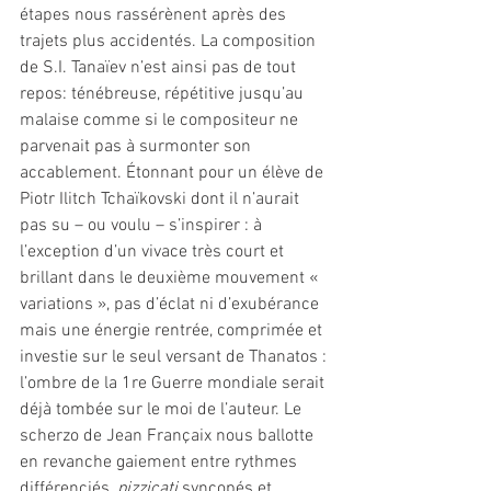
étapes nous rassérènent après des 
trajets plus accidentés. La composition 
de S.I. Tanaïev n’est ainsi pas de tout 
repos: ténébreuse, répétitive jusqu’au 
malaise comme si le compositeur ne 
parvenait pas à surmonter son 
accablement. Étonnant pour un élève de 
Piotr Ilitch Tchaïkovski dont il n’aurait 
pas su – ou voulu – s’inspirer : à 
l’exception d’un vivace très court et 
brillant dans le deuxième mouvement « 
variations », pas d’éclat ni d’exubérance 
mais une énergie rentrée, comprimée et 
investie sur le seul versant de Thanatos : 
l’ombre de la 1re Guerre mondiale serait 
déjà tombée sur le moi de l’auteur. Le 
scherzo de Jean Françaix nous ballotte 
en revanche gaiement entre rythmes 
différenciés, 
pizzicati 
syncopés et 