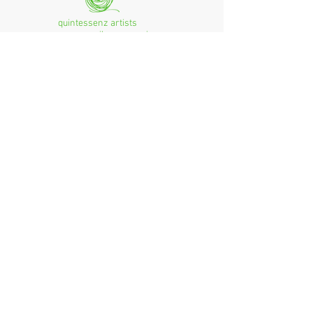
quintessenz artists
mag. monika csampai
Ferchenbachstraße 7
Fon: +49 (0)89 - 150 50 99
D- 80995 München
Email: info@quint-essenz.com
© 2017 Quintessenz
Impressum
Um Ihren Webseitenbesuch zu verbessern,
verwenden wir Cookies. Durch die Nutzung
erklären Sie sich damit einverstanden.
Weitere Informationen finden Sie in unserer
Datenschutzerklärung.