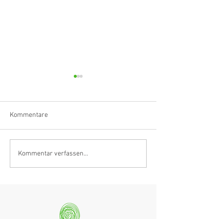
Kommentare
Klarinettistin, Tonmeisterin,
Hörvergnügen er
Kommentar verfassen...
Grenzgängerin
Ranges