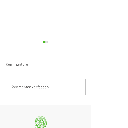
Kommentare
Klarinettistin, Tonmeisterin,
Hörvergnügen er
Kommentar verfassen...
Grenzgängerin
Ranges