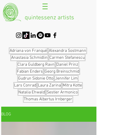
quintessenz artists
Adriana von Franqué
Alexandra Sostmann
Anastasia Schmidlin
Carmen Stefanescu
Clara Guldberg Ravn
Daniel Prinz
Fabian Enders
Georg Breinschmid
Gudrun Sidonie Otto
Jennifer Lim
Lars Conrad
Laura Zarina
Mitra Kotte
Natalia Ehwald
Sestier Armonico
Thomas Albertus Irnberger
BLOG