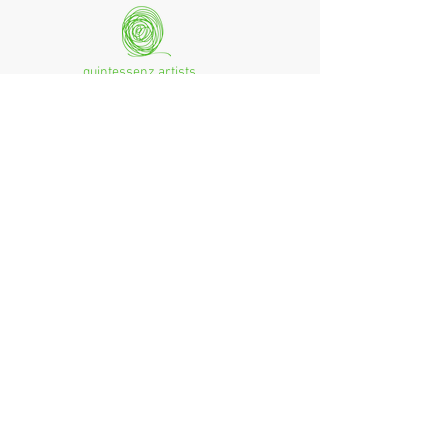
quintessenz artists
mag. monika csampai
Ferchenbachstraße 7
Fon: +49 (0)89 - 150 50 99
D- 80995 München
Email: info@quint-essenz.com
© 2017 Quintessenz
Impressum
Um Ihren Webseitenbesuch zu verbessern,
verwenden wir Cookies. Durch die Nutzung
erklären Sie sich damit einverstanden.
Weitere Informationen finden Sie in unserer
Datenschutzerklärung.