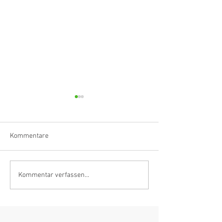
Kommentare
Klarinettistin, Tonmeisterin,
Hörvergnügen er
Kommentar verfassen...
Grenzgängerin
Ranges