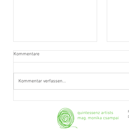
Kommentare
Kommentar verfassen...
Fragen an Thomas Albertus
Anasta
Irnberger
Klarine
musika
quintessenz artists
mag. monika csampai