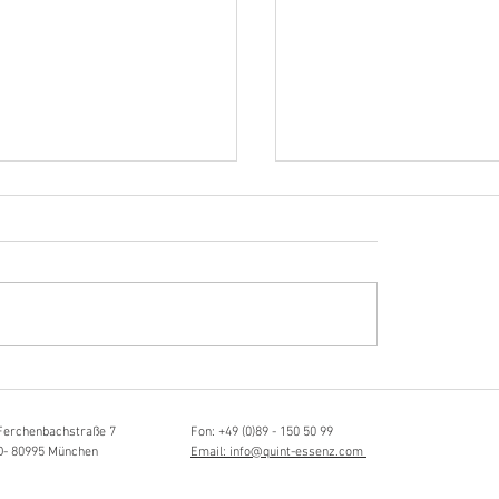
Hörvergnügen ersten 
sia Schmidlin:
ttistin, Tonmeisterin,
lische Grenzgängerin
Ferchenbachstraße 7
Fon: +49 (0)89 - 150 50 99
D- 80995 München
Email: info@quint-essenz.com