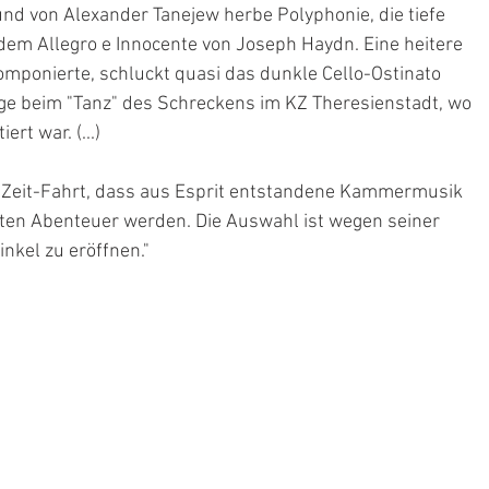
und von Alexander Tanejew herbe Polyphonie, die tiefe 
em Allegro e Innocente von Joseph Haydn. Eine heitere 
omponierte, schluckt quasi das dunkle Cello-Ostinato 
ge beim "Tanz" des Schreckens im KZ Theresienstadt, wo 
rt war. (...)
r Zeit-Fahrt, dass aus Esprit entstandene Kammermusik 
en Abenteuer werden. Die Auswahl ist wegen seiner 
nkel zu eröffnen."