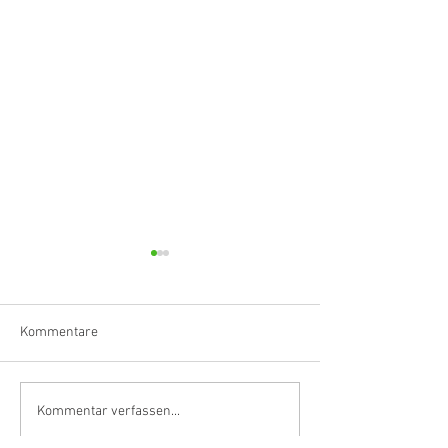
Kommentare
Klarinettistin, Tonmeisterin,
Hörvergnügen er
Kommentar verfassen...
Grenzgängerin
Ranges