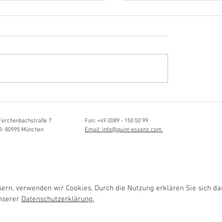
Hörvergnügen ersten 
ttistin, Tonmeisterin,
ängerin
Ferchenbachstraße 7
Fon: +49 (0)89 - 150 50 99
D- 80995 München
Email: info@quint-essenz.com
rn, verwenden wir Cookies. Durch die Nutzung erklären Sie sich da
unserer
Datenschutzerklärung.