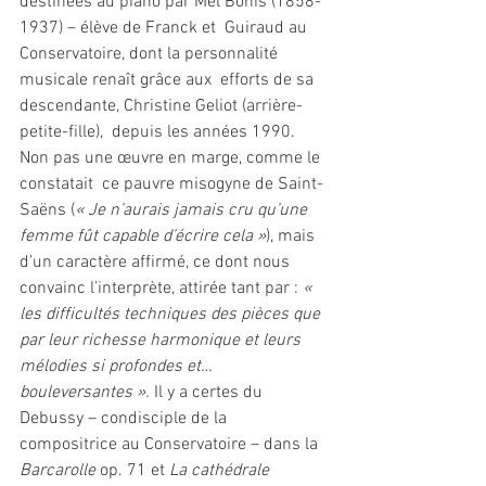
destinées au piano par Mel Bonis (1858-
1937) – élève de Franck et  Guiraud au 
Conservatoire, dont la personnalité 
musicale renaît grâce aux  efforts de sa 
descendante, Christine Geliot (arrière-
petite-fille),  depuis les années 1990. 
Non pas une œuvre en marge, comme le 
constatait  ce pauvre misogyne de Saint-
Saëns (
« Je n’aurais jamais cru qu’une 
femme fût capable d’écrire cela »
), mais 
d’un caractère affirmé, ce dont nous 
convainc l’interprète, attirée tant par : 
« 
les difficultés techniques des pièces que 
par leur richesse harmonique et leurs 
mélodies si profondes et… 
bouleversantes ».
 Il y a certes du 
Debussy – condisciple de la 
compositrice au Conservatoire – dans la 
Barcarolle
 op. 71 et 
La cathédrale 