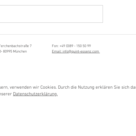
Hörvergnügen ersten 
sia Schmidlin:
ttistin, Tonmeisterin,
lische Grenzgängerin
Ferchenbachstraße 7
Fon: +49 (0)89 - 150 50 99
D- 80995 München
Email: info@quint-essenz.com
rn, verwenden wir Cookies. Durch die Nutzung erklären Sie sich da
unserer
Datenschutzerklärung.