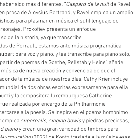
aber sido más diferentes. “
Gaspard de la nuit
 de Ravel 
n prosa de Aloysius Bertrand, y Ravel emplea un amplio 
ísticas para plasmar en música el sutil lenguaje de 
personajes. Prokofiev presenta un enfoque 
o de la historia, ya que transcribe 
adas de Perrault; estamos ante música programática. 
bert para voz y piano, y las transcribe para piano solo, 
 partir de poemas de Goethe, Rellstab y Heine” añade 
a música de nueva creación y convencida de que el 
dor de la música de nuestros días, Cathy Krier incluye 
mundial de dos obras escritas expresamente para ella 
ourzi y la compositora luxemburguesa Catherine 
 fue realizada por encargo de la Philharmonie 
ercarse a la poesía. Se inspira en el poema homónimo 
y emplea 
superballs
, 
singing bowls
 y piedras preciosas, 
d piano
 y crean una gran variedad de timbres para 
Murmuration
 (2022) de Kontz traslada a la música esas 