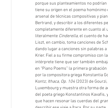
porque sus planteamientos no podrían h
tiene su origen en el poema homónimo e
arsenal de técnicas compositivas y pian
Bertrand, y describir a los diferentes 
completamente diferente en cuanto al us
literalmente 
Cinderella
, el cuento de h
Liszt, en cambio, toma canciones de Schu
dando lugar a canciones sin palabras a
Krier. Fiel a su firme compromiso con l
intérprete tiene que ser también embaja
en “Piano Poems” la primera grabación 
por la compositora griega Konstantia G
Kontz; 
Ithaca, Op. 104
 (2023) de Gourzi,
Luxembourg y muestra otra forma de ac
del poeta griego Konstantinos Kavafis, 
que hacen resonar las cuerdas del 
gran
describir ese viaje a Ítaca. Por su parte, 