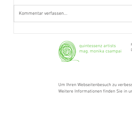
Kommentar verfassen...
Fragen an Thomas Albertus
Anasta
Irnberger
Klarine
musika
quintessenz artists
mag. monika csampai
Um Ihren Webseitenbesuch zu verbesse
Weitere Informationen finden Sie in 