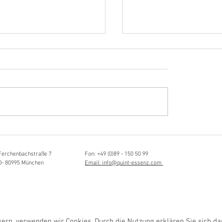
Hörvergnügen ersten 
ttistin, Tonmeisterin,
ängerin
Ferchenbachstraße 7
Fon: +49 (0)89 - 150 50 99
D- 80995 München
Email: info@quint-essenz.com
rn, verwenden wir Cookies. Durch die Nutzung erklären Sie sich da