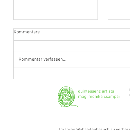
Kommentare
Kommentar verfassen...
"Ich werde weiterhin Geige und
Klarine
Bratsche spielen."
Grenzg
quintessenz artists
mag. monika csampai
Um Ihren Webseitenbesuch zu verbesse