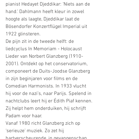
pianist Hedayet Djeddikar: ‘Niets aan de 
hand.’ Dahlmann heeft kleur in zowel 
hoogte als laagte, Djeddikar laat de 
Bösendorfer Konzertflügel Imperial uit 
1922 glinsteren.
De pijn zit in de tweede helft: de 
liedcyclus In Memoriam - Holocaust 
Lieder van Norbert Glanzberg (1910-
2001). Ontdekt op het conservatorium, 
componeert de Duits-Joodse Glanzberg 
in zijn beginjaren voor films en de 
Comedian Harmonists. In 1933 vlucht 
hij voor de nazi’s, naar Parijs. Spelend in 
nachtclubs leert hij er Édith Piaf kennen. 
Zij helpt hem onderduiken, hij schrijft 
Padam voor haar.
Vanaf 1980 richt Glanzberg zich op 
‘serieuze’ muziek. Zo zet hij 
hartverscheurende, in gevangenschap 