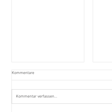
Kommentare
Kommentar verfassen...
"Ich werde weiterhin Geige und
Klarine