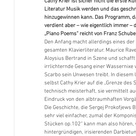
Cathy Krier ist sicher nicht die erste Kün
Literatur Musik werden und das geschr
hinzugewinnen kann. Das Programm, das
verdient aber – wie eigentlich immer – 
„Piano Poems“ reicht von Franz Schuber
Den Anfang macht allerdings eines der
gesamten Klavierliteratur. Maurice Rave
Aloysius Bertrand in Szene und schafft 
irrlichternde Gesang einer Wassernixe 
Scarbo sein Unwesen treibt. In diesem 
selbst Cathy Krier auf die „Grenze des S
technisch meisterhaft, sie vermittelt 
Eindruck von den albtraumhaften Vorg
Die Geschichte, die Sergej Prokofjews Ba
sehr viel einfacher, zumal der Komponist
Stücken op.102“ kann man also hören, w
hintergründigen, irisierenden Darbietung