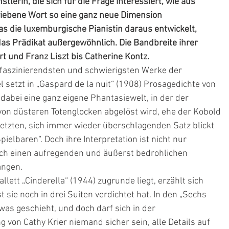
stlerin, die sich für die Frage interessiert, wie aus 
iebene Wort so eine ganz neue Dimension 
 die luxemburgische Pianistin daraus entwickelt, 
das Prädikat außergewöhnlich. Die Bandbreite ihrer 
t und Franz Liszt bis Catherine Kontz.
 faszinierendsten und schwierigsten Werke der 
l setzt in „Gaspard de la nuit“ (1908) Prosagedichte von 
dabei eine ganz eigene Phantasiewelt, in der der 
von düsteren Totenglocken abgelöst wird, ehe der Kobold 
letzten, sich immer wieder überschlagenden Satz blickt 
pielbaren“. Doch ihre Interpretation ist nicht nur 
auch einen aufregenden und äußerst bedrohlichen 
ängen.
llett „Cinderella“ (1944) zugrunde liegt, erzählt sich 
 sie noch in drei Suiten verdichtet hat. In den „Sechs 
as geschieht, und doch darf sich in der 
 von Cathy Krier niemand sicher sein, alle Details auf 