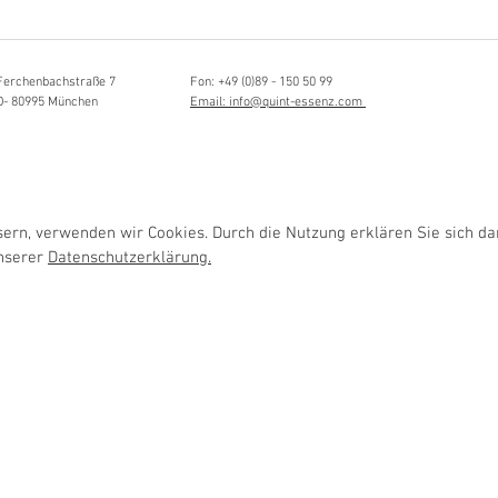
Hörvergnügen ersten 
sia Schmidlin:
ttistin, Tonmeisterin,
lische Grenzgängerin
Ferchenbachstraße 7
Fon: +49 (0)89 - 150 50 99
D- 80995 München
Email: info@quint-essenz.com
rn, verwenden wir Cookies. Durch die Nutzung erklären Sie sich da
unserer
Datenschutzerklärung.