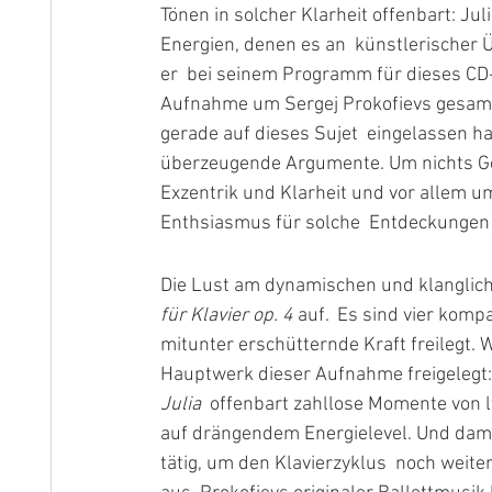
Tönen in solcher Klarheit offenbart: Jul
Energien, denen es an  künstlerischer 
er  bei seinem Programm für dieses CD-
Aufnahme um Sergej Prokofievs gesamt
gerade auf dieses Sujet  eingelassen hat
überzeugende Argumente. Um nichts Ge
Exzentrik und Klarheit und vor allem um
Enthsiasmus für solche  Entdeckungen s
Die Lust am dynamischen und klangliche
für Klavier op. 4 
auf.  Es sind vier komp
mitunter erschütternde Kraft freilegt
Hauptwerk dieser Aufnahme freigelegt: 
Julia
  offenbart zahllose Momente von l
auf drängendem Energielevel. Und damit
tätig, um den Klavierzyklus  noch weiter