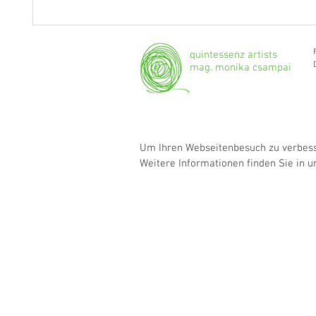
Fragen an Thomas Albertus
Anasta
Irnberger
Klarine
musika
quintessenz artists
mag. monika csampai
Um Ihren Webseitenbesuch zu verbesse
Weitere Informationen finden Sie in 