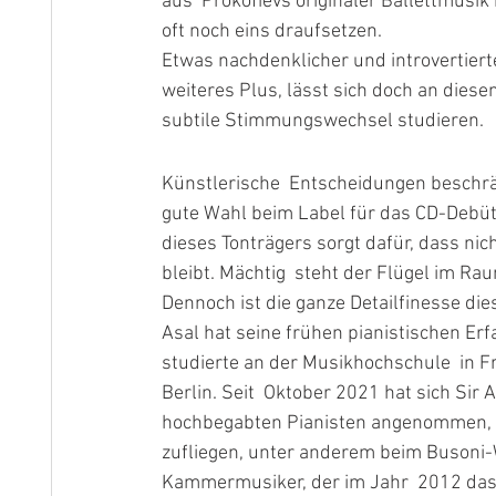
aus  Prokofievs originaler Ballettmusik
oft noch eins draufsetzen.
Etwas nachdenklicher und introvertiert
weiteres Plus, lässt sich doch an dies
subtile Stimmungswechsel studieren. 
Künstlerische  Entscheidungen beschränk
gute Wahl beim Label für das CD-Debüt w
dieses Tonträgers sorgt dafür, dass nic
bleibt. Mächtig  steht der Flügel im Ra
Dennoch ist die ganze Detailfinesse di
Asal hat seine frühen pianistischen Er
studierte an der Musikhochschule  in F
Berlin. Seit  Oktober 2021 hat sich Si
hochbegabten Pianisten angenommen, d
zufliegen, unter anderem beim Busoni-W
Kammermusiker, der im Jahr  2012 das 