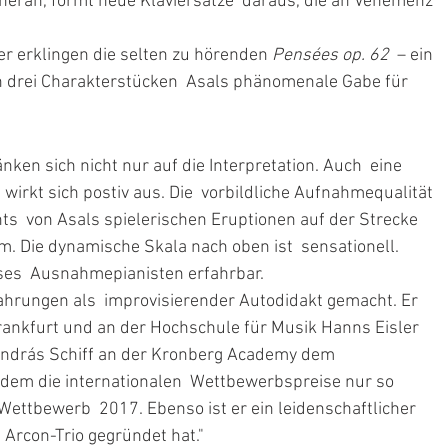
 heran, formt neue Klaviersätze  daraus, die an Vehemenz 
er erklingen die selten zu hörenden 
Pensées op. 62
  – ein 
en drei Charakterstücken  Asals phänomenale Gabe für 
en sich nicht nur auf die Interpretation. Auch  eine 
irkt sich postiv aus. Die  vorbildliche Aufnahmequalität 
hts  von Asals spielerischen Eruptionen auf der Strecke 
um. Die dynamische Skala nach oben ist  sensationell. 
eses  Ausnahmepianisten erfahrbar. 
fahrungen als  improvisierender Autodidakt gemacht. Er 
rankfurt und an der Hochschule für Musik Hanns Eisler 
r András Schiff an der Kronberg Academy dem  
em die internationalen  Wettbewerbspreise nur so 
ettbewerb  2017. Ebenso ist er ein leidenschaftlicher 
Arcon-Trio gegründet hat."