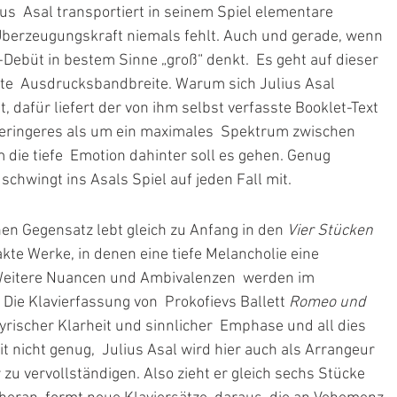
ius  Asal transportiert in seinem Spiel elementare 
Überzeugungskraft niemals fehlt. Auch und gerade, wenn 
Debüt in bestem Sinne „groß“ denkt.  Es geht auf dieser 
e  Ausdrucksbandbreite. Warum sich Julius Asal 
, dafür liefert der von ihm selbst verfasste Booklet-Text  
ringeres als um ein maximales  Spektrum zwischen 
 die tiefe  Emotion dahinter soll es gehen. Genug 
chwingt ins Asals Spiel auf jeden Fall mit. 
n Gegensatz lebt gleich zu Anfang in den 
Vier Stücken 
akte Werke, in denen eine tiefe Melancholie eine  
. Weitere Nuancen und Ambivalenzen  werden im 
Die Klavierfassung von  Prokofievs Ballett 
Romeo und 
yrischer Klarheit und sinnlicher  Emphase und all dies 
 nicht genug,  Julius Asal wird hier auch als Arrangeur 
 zu vervollständigen. Also zieht er gleich sechs Stücke 