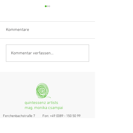
Kommentare
Klarinettistin, Tonmeisterin,
Hörvergnügen er
Kommentar verfassen...
Grenzgängerin
Ranges
quintessenz artists
mag. monika csampai
Ferchenbachstraße 7
Fon: +49 (0)89 - 150 50 99
D- 80995 München
Email: info@quint-essenz.com
© 2017 Quintessenz