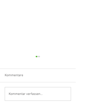
Kommentare
Klarinettistin, Tonmeisterin,
Hörvergnügen er
Kommentar verfassen...
Grenzgängerin
Ranges