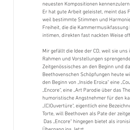
neuesten Kompositionen kennenzulernen.
Er hat gute Arbeit geleistet, meint da
weil bestimmte Stimmen und Harmonien f
Freiheit, die die Kammermusikfassung bi
intimen, direkten fast nackten Weise of
Mir gefällt die Idee der CD, weil sie uns
Rahmen und Vorstellungen sprengenden ,
Zeitgenössisches an den Beginn und das
Beethovenschen Schöpfungen heute wied
den Beginn von „Inside Eroica“ eine „Co
„Encore“, eine „Art Parodie über das Th
humoristische Angstnehmer für den ka
„(C)Ouvertüre“, eigentlich eine Bezeic
Torte, will Beethoven als Pate der zeitg
 Das „Encore“ hingegen bietet als ironisierender Nachklang durchaus einen passenden 
Übergang ins Jetzt.