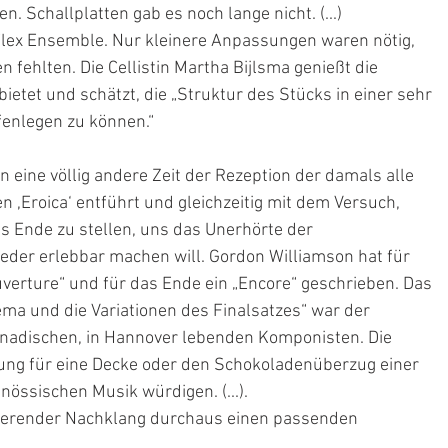
 Schallplatten gab es noch lange nicht. (...)
s Flex Ensemble. Nur kleinere Anpassungen waren nötig, 
ehlten. Die Cellistin Martha Bijlsma genießt die 
etet und schätzt, die „Struktur des Stücks in einer sehr 
fenlegen zu können.“
 in eine völlig andere Zeit der Rezeption der damals alle 
Eroica‘ entführt und gleichzeitig mit dem Versuch, 
 Ende zu stellen, uns das Unerhörte der 
er erlebbar machen will. Gordon Williamson hat für 
uverture“ und für das Ende ein „Encore“ geschrieben. Das 
ema und die Variationen des Finalsatzes“ war der 
nadischen, in Hannover lebenden Komponisten. Die 
hnung für eine Decke oder den Schokoladenüberzug einer 
enössischen Musik würdigen. (...).