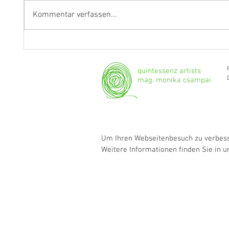
Kommentar verfassen...
Fragen an Thomas Albertus
Anasta
Irnberger
Klarine
musika
quintessenz artists
mag. monika csampai
Um Ihren Webseitenbesuch zu verbesse
Weitere Informationen finden Sie in 