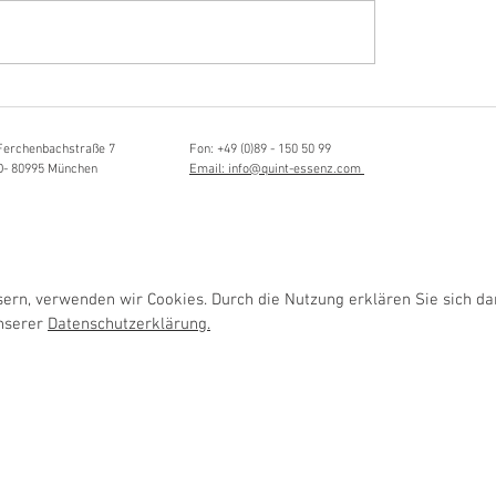
Hörvergnügen ersten 
sia Schmidlin:
ttistin, Tonmeisterin,
lische Grenzgängerin
Ferchenbachstraße 7
Fon: +49 (0)89 - 150 50 99
D- 80995 München
Email: info@quint-essenz.com
rn, verwenden wir Cookies. Durch die Nutzung erklären Sie sich da
unserer
Datenschutzerklärung.