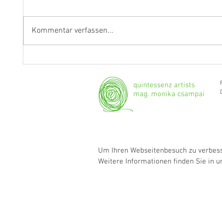
Kommentar verfassen...
"Ich werde weiterhin Geige und
Klarine
Bratsche spielen."
Grenzg
quintessenz artists
mag. monika csampai
Um Ihren Webseitenbesuch zu verbesse
Weitere Informationen finden Sie in 