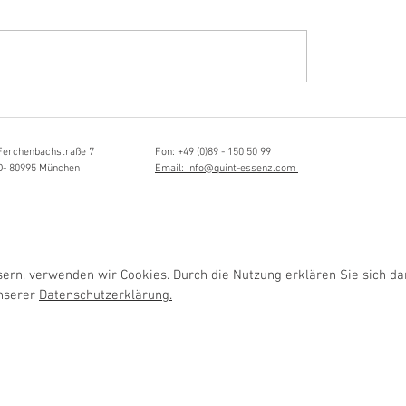
Hörvergnügen ersten 
ttistin, Tonmeisterin,
ängerin
Ferchenbachstraße 7
Fon: +49 (0)89 - 150 50 99
D- 80995 München
Email: info@quint-essenz.com
rn, verwenden wir Cookies. Durch die Nutzung erklären Sie sich da
unserer
Datenschutzerklärung.