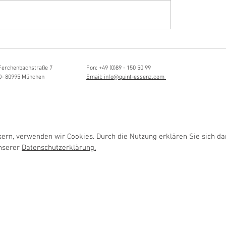
Hörvergnügen ersten 
sia Schmidlin:
ttistin, Tonmeisterin,
lische Grenzgängerin
Ferchenbachstraße 7
Fon: +49 (0)89 - 150 50 99
D- 80995 München
Email: info@quint-essenz.com
rn, verwenden wir Cookies. Durch die Nutzung erklären Sie sich da
unserer
Datenschutzerklärung.