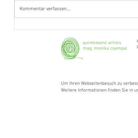
Kommentar verfassen...
Fragen an Thomas Albertus
Anasta
Irnberger
Klarine
musika
quintessenz artists
mag. monika csampai
Um Ihren Webseitenbesuch zu verbesse
Weitere Informationen finden Sie in 