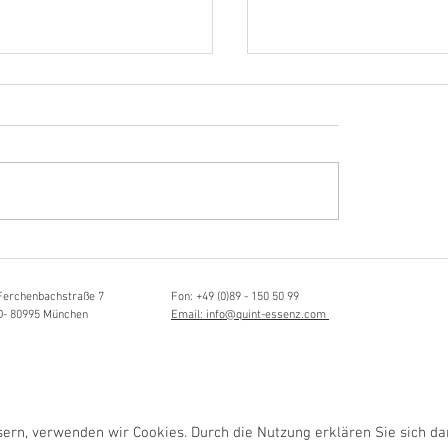
Hörvergnügen ersten 
ttistin, Tonmeisterin,
ängerin
Ferchenbachstraße 7
Fon: +49 (0)89 - 150 50 99
D- 80995 München
Email: info@quint-essenz.com
rn, verwenden wir Cookies. Durch die Nutzung erklären Sie sich da