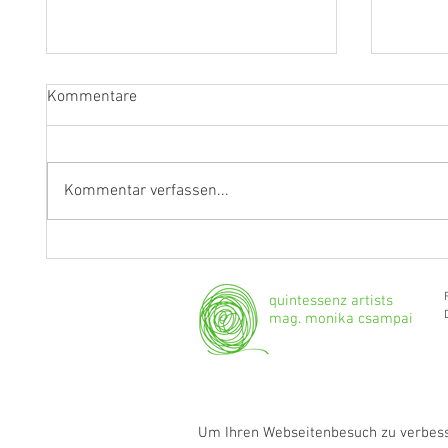
Kommentare
Kommentar verfassen...
"Ich werde weiterhin Geige und
Klarine
Bratsche spielen."
Grenzg
quintessenz artists
mag. monika csampai
Um Ihren Webseitenbesuch zu verbesse