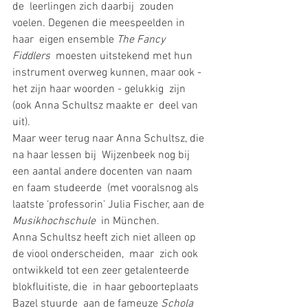
de  leerlingen zich daarbij  zouden 
voelen. Degenen die meespeelden in 
haar  eigen ensemble 
The Fancy 
Fiddlers 
 moesten uitstekend met hun  
instrument overweg kunnen, maar ook - 
het zijn haar woorden - gelukkig  zijn 
(ook Anna Schultsz maakte er  deel van 
uit). 
Maar weer terug naar Anna Schultsz, die 
na haar lessen bij  Wijzenbeek nog bij 
een aantal andere docenten van naam 
en faam studeerde  (met vooralsnog als 
laatste ‘professorin' Julia Fischer, aan de 
Musikhochschule 
 in München. 
Anna Schultsz heeft zich niet alleen op 
de viool onderscheiden,  maar  zich ook 
ontwikkeld tot een zeer getalenteerde 
blokfluitiste, die  in haar geboorteplaats 
Bazel stuurde  aan de fameuze 
Schola 