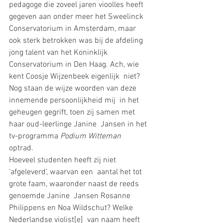
pedagoge die zoveel jaren vioolles heeft  
gegeven aan onder meer het Sweelinck 
Conservatorium in Amsterdam, maar  
ook sterk betrokken was bij de afdeling 
jong talent van het Koninklijk  
Conservatorium in Den Haag. Ach, wie 
kent Coosje Wijzenbeek eigenlijk  niet? 
Nog staan de wijze woorden van deze 
innemende persoonlijkheid mij  in het 
geheugen gegrift, toen zij samen met 
haar oud-leerlinge Janine  Jansen in het 
tv-programma 
Podium Witteman 
optrad. 
Hoeveel studenten heeft zij niet 
‘afgeleverd', waarvan een  aantal het tot 
grote faam, waaronder naast de reeds 
genoemde Janine  Jansen Rosanne 
Philippens en Noa Wildschut? Welke 
Nederlandse violist[e]  van naam heeft 