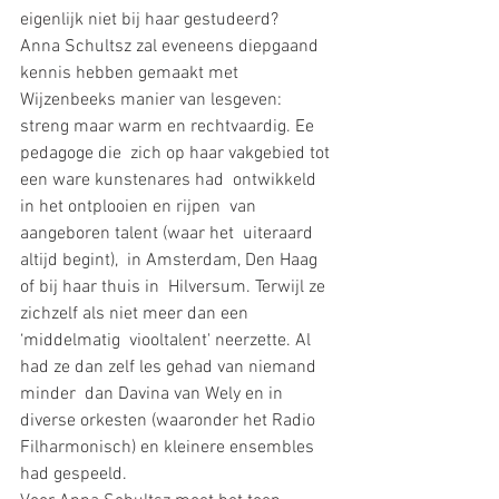
eigenlijk niet bij haar gestudeerd? 
Anna Schultsz zal eveneens diepgaand 
kennis hebben gemaakt met  
Wijzenbeeks manier van lesgeven: 
streng maar warm en rechtvaardig. Ee  
pedagoge die  zich op haar vakgebied tot 
een ware kunstenares had  ontwikkeld 
in het ontplooien en rijpen  van 
aangeboren talent (waar het  uiteraard 
altijd begint),  in Amsterdam, Den Haag 
of bij haar thuis in  Hilversum. Terwijl ze 
zichzelf als niet meer dan een 
‘middelmatig  viooltalent' neerzette. Al 
had ze dan zelf les gehad van niemand 
minder  dan Davina van Wely en in 
diverse orkesten (waaronder het Radio  
Filharmonisch) en kleinere ensembles 
had gespeeld. 