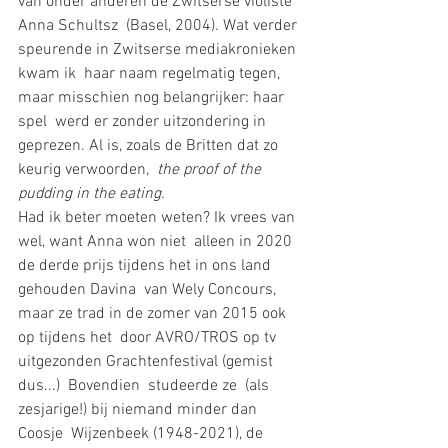
van onder anderen de Zwitserse violiste 
Anna Schultsz  (Basel, 2004). Wat verder 
speurende in Zwitserse mediakronieken 
kwam ik  haar naam regelmatig tegen, 
maar misschien nog belangrijker: haar 
spel  werd er zonder uitzondering in 
geprezen. Al is, zoals de Britten dat zo  
keurig verwoorden, 
 the proof of the 
pudding in the eating. 
Had ik beter moeten weten? Ik vrees van 
wel, want Anna won niet  alleen in 2020 
de derde prijs tijdens het in ons land 
gehouden Davina  van Wely Concours, 
maar ze trad in de zomer van 2015 ook 
op tijdens het  door AVRO/TROS op tv 
uitgezonden Grachtenfestival (gemist 
dus...)  Bovendien  studeerde ze  (als 
zesjarige!) bij niemand minder dan 
Coosje  Wijzenbeek (1948-2021), de 