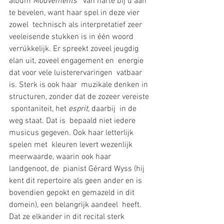
album 
Mouvements 
  van harte bij u aan 
te bevelen, want haar spel in deze vier 
zowel  technisch als interpretatief zeer 
veeleisende stukken is in één woord  
verrúkkelijk. Er spreekt zoveel jeugdig 
elan uit, zoveel engagement en  energie 
dat voor vele luisterervaringen  vatbaar 
is. Sterk is ook haar  muzikale denken in 
structuren, zonder dat de zozeer vereiste 
 spontaniteit, het 
esprit
, daarbij  in de 
weg staat. Dat is  bepaald niet iedere 
musicus gegeven. Ook haar letterlijk 
spelen met  kleuren levert wezenlijk 
meerwaarde, waarin ook haar 
landgenoot, de  pianist Gérard Wyss (hij 
kent dit repertoire als geen ander en is  
bovendien gepokt en gemazeld in dit 
domein), een belangrijk aandeel  heeft. 
Dat ze elkander in dit recital sterk 