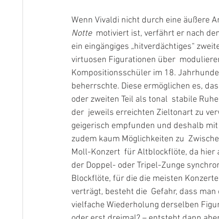
Wenn Vivaldi nicht durch eine äußere A
Notte
  motiviert ist, verfährt er nach d
ein eingängiges „hitverdächtiges“ zweite
virtuosen Figurationen über  moduliere
Kompositionsschüler im 18. Jahrhundert
beherrschte. Diese ermöglichen es, das
oder zweiten Teil als tonal  stabile R
der  jeweils erreichten Zieltonart zu v
geigerisch empfunden und deshalb mit 
zudem kaum Möglichkeiten zu  Zwische
Moll-Konzert  für Altblockflöte, da hie
der Doppel- oder Tripel-Zunge synchron
Blockflöte, für die die meisten Konzer
verträgt, besteht die  Gefahr, dass man 
vielfache Wiederholung derselben Figur 
oder erst dreimal? – entsteht dann abe