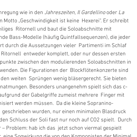
nregung wie in den 
Jahreszeiten, Il Gardellino
 oder 
La 
em Motto „Geschwindigkeit ist keine  Hexerei“. Er schreibt 
iliges  Ritornell und baut die Soloabschnitte mit 
nde Bass-Modelle (häufig Quintfallsequenzen), die jeder  
 durch die Aussetzungen vieler  Partimenti im Schlaf 
 Ritornell  entweder komplett, oder nur dessen ersten 
uhepunkte zwischen den modulierenden Soloabschnitten in 
erwenden. Die Figurationen der  Blockflötenkonzerte sind 
den weiten  Sprüngen wenig bläsergerecht. Sie bieten 
natmungen. Besonders unangenehm spielt sich das c-
r aufgrund der Gabelgriffe zumeist mehrere  Finger mit 
isiert werden müssen.  Da die kleine Sopranino-
te  geschrieben wurden, nur einen minimalen Blasdruck 
den Schluss der Soli fast nur noch auf CO2 spielt.  Durch 
– Problem: hab ich das  jetzt schon viermal gespielt 
r  eine Sogwirkung die von den Komponisten der Minimal 