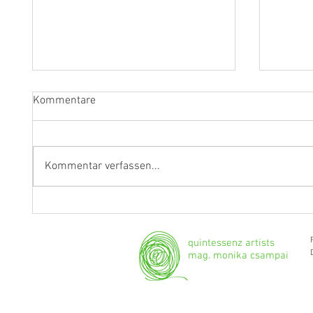
Kommentare
Kommentar verfassen...
"Ich werde weiterhin Geige und
Klarine
Bratsche spielen."
Grenzg
quintessenz artists
mag. monika csampai