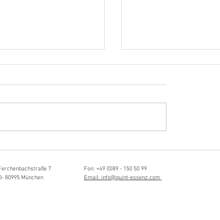
Hörvergnügen ersten 
ttistin, Tonmeisterin,
ängerin
Ferchenbachstraße 7
Fon: +49 (0)89 - 150 50 99
D- 80995 München
Email: info@quint-essenz.com