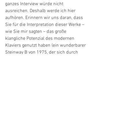
ganzes Interview würde nicht 
ausreichen. Deshalb werde ich hier 
aufhören. Erinnern wir uns daran, dass 
Sie für die Interpretation dieser Werke – 
wie Sie mir sagten – das große 
klangliche Potenzial des modernen 
Klaviers genutzt haben (ein wunderbarer 
Steinway B von 1975, der sich durch 
einen Klang aus einer anderen Zeit 
auszeichnet, ein seltenes Instrument 
mit Forte-Piano-Tendenzen und idealen 
Klangfarben, um Bachs Musik eine 
Stimme zu geben). 
WERDEN WIR IN DER GEGENWART DIE 
EHRE UND DAS VERGNÜGEN HABEN, 
EINIGE IHRER KOMPOSITIONEN ZU 
HÖREN?
Sagen wir, dass es nicht 