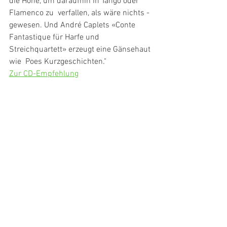
die Höhe, um daraufhin in Tango oder 
Flamenco zu  ­verfallen, als wäre nichts ­
gewesen. Und André Caplets «Conte  
Fantastique für Harfe und 
Streichquartett» erzeugt eine Gänsehaut 
wie  Poes Kurzgeschichten."
Zur CD-Empfehlung