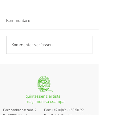
Kommentare
Klarinettistin, Tonmeisterin,
Hörvergnügen er
Kommentar verfassen...
Grenzgängerin
Ranges
quintessenz artists
mag. monika csampai
Ferchenbachstraße 7
Fon: +49 (0)89 - 150 50 99
D- 80995 München
Email: info@quint-essenz.com
© 2017 Quintessenz
Impressum