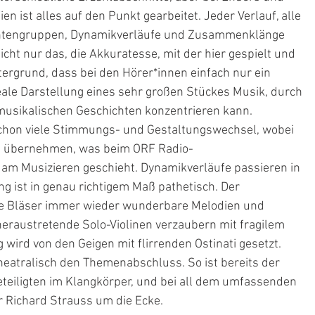
ist alles auf den Punkt gearbeitet. Jeder Verlauf, alle 
tengruppen, Dynamikverläufe und Zusammenklänge 
cht nur das, die Akkuratesse, mit der hier gespielt und 
ntergrund, dass bei den Hörer*innen einfach nur ein 
ale Darstellung eines sehr großen Stückes Musik, durch 
 musikalischen Geschichten konzentrieren kann.
 schon viele Stimmungs- und Gestaltungswechsel, wobei 
ng übernehmen, was beim ORF Radio-
 am Musizieren geschieht. Dynamikverläufe passieren in 
g ist in genau richtigem Maß pathetisch. Der 
ie Bläser immer wieder wunderbare Melodien und 
eraustretende Solo-Violinen verzaubern mit fragilem 
wird von den Geigen mit flirrenden Ostinati gesetzt. 
heatralisch den Themenabschluss. So ist bereits der 
teiligten im Klangkörper, und bei all dem umfassenden 
r Richard Strauss um die Ecke.