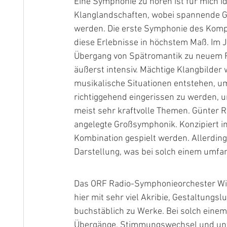
Eine Symphonie zu hören ist für mich i
Klanglandschaften, wobei spannende Ge
werden. Die erste Symphonie des Komp
diese Erlebnisse in höchstem Maß. Im J
Übergang von Spätromantik zu neuem Re
äußerst intensiv. Mächtige Klangbilder
musikalische Situationen entstehen, 
richtiggehend eingerissen zu werden, un
meist sehr kraftvolle Themen. Günter Ra
angelegte Großsymphonik. Konzipiert in 
Kombination gespielt werden. Allerdi
Darstellung, was bei solch einem umfa
Das 
ORF Radio-Symphonieorchester W
hier mit sehr viel Akribie, Gestaltungs
buchstäblich zu Werke. Bei solch einem
Übergänge, Stimmungswechsel und unter