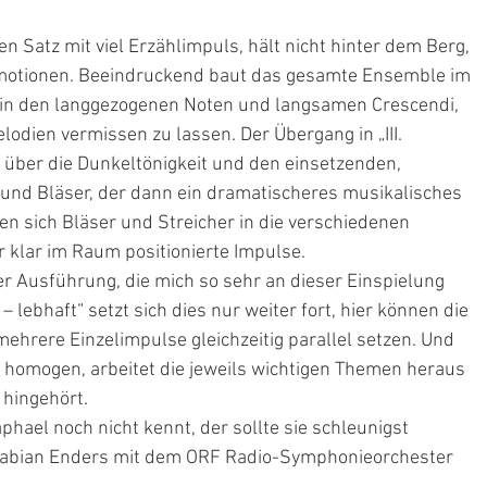
n Satz mit viel Erzählimpuls, hält nicht hinter dem Berg, 
motionen. Beeindruckend baut das gesamte Ensemble im 
 in den langgezogenen Noten und langsamen Crescendi, 
odien vermissen zu lassen. Der Übergang in „III. 
h über die Dunkeltönigkeit und den einsetzenden, 
 und Bläser, der dann ein dramatischeres musikalisches 
en sich Bläser und Streicher in die verschiedenen 
 klar im Raum positionierte Impulse.
n der Ausführung, die mich so sehr an dieser Einspielung 
– lebhaft“ setzt sich dies nur weiter fort, hier können die 
hrere Einzelimpulse gleichzeitig parallel setzen. Und 
ag homogen, arbeitet die jeweils wichtigen Themen heraus 
 hingehört.
hael noch nicht kennt, der sollte sie schleunigst 
Fabian Enders mit dem ORF Radio-Symphonieorchester 