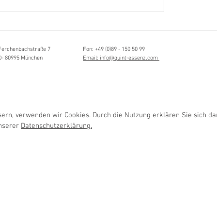
Hörvergnügen ersten 
sia Schmidlin:
ttistin, Tonmeisterin,
lische Grenzgängerin
Ferchenbachstraße 7
Fon: +49 (0)89 - 150 50 99
D- 80995 München
Email: info@quint-essenz.com
rn, verwenden wir Cookies. Durch die Nutzung erklären Sie sich da
unserer
Datenschutzerklärung.