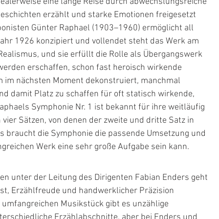
dealerweise eine lange Reise durch abwechslungsreiche 
schichten erzählt und starke Emotionen freigesetzt 
onisten Günter Raphael (1903–1960) ermöglicht all 
ahr 1926 konzipiert und vollendet steht das Werk am 
alismus, und sie erfüllt die Rolle als Übergangswerk 
 werden erschaffen, schon fast heroisch wirkende 
um im nächsten Moment dekonstruiert, manchmal 
d damit Platz zu schaffen für oft statisch wirkende, 
phaels Symphonie Nr. 1 ist bekannt für ihre weitläufig 
vier Sätzen, von denen der zweite und dritte Satz in 
ngs braucht die Symphonie die passende Umsetzung und 
ngreichen Werk eine sehr große Aufgabe sein kann.
ien
 unter der Leitung des Dirigenten 
Fabian Enders
 ge
ht 
lust, Erzählfreude und handwerklicher Präzision 
 umfangreichen Musikstück gibt es unzählige 
schiedliche Erzählabschnitte, aber bei Enders und 