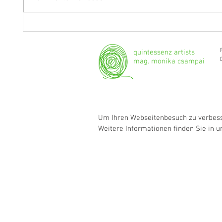
Fragen an Thomas Albertus
Anasta
Irnberger
Klarine
musika
quintessenz artists
mag. monika csampai
Um Ihren Webseitenbesuch zu verbesse
Weitere Informationen finden Sie in 