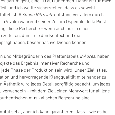
s darum geht, eine CD aufzunehmen. Daher ist für mich 
Teil, und ich wollte sicherstellen, dass es sowohl 
altet ist. 
Il Suono Ritrovato 
entstand vor allem durch 
io Vivaldi während seiner Zeit im Ospedale della Pietà 
tig, diese Recherche – wenn auch nur in einer 
zu teilen, damit sie den Kontext und die 
prägt haben, besser nachvollziehen können. 
n und Mitbegründerin des Plattenlabels 
inAures
, haben 
ojekte das Ergebnis intensiver Recherche und 
ede Phase der Produktion sein wird. Unser Ziel ist es, 
ation und hervorragende Klangqualität miteinander zu 
n Ästhetik wird jedes Detail sorgfältig bedacht, um jedes 
 verwandeln – mit dem Ziel, einen Mehrwert für all jene 
r authentischen musikalischen Begegnung sind.
ntität setzt, aber ich kann garantieren, dass – wie es bei 