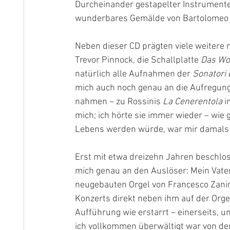
Durcheinander gestapelter Instrumente e
wunderbares Gemälde von Bartolomeo B
Neben dieser CD prägten viele weitere 
Trevor Pinnock, die Schallplatte 
Das Wo
natürlich alle Aufnahmen der 
Sonatori 
mich auch noch genau an die Aufregung,
nahmen – zu Rossinis 
La Cenerentola
 i
mich; ich hörte sie immer wieder – wie 
Lebens werden würde, war mir damals 
Erst mit etwa dreizehn Jahren beschlos
mich genau an den Auslöser: Mein Vate
neugebauten Orgel von Francesco Zanin
Konzerts direkt neben ihm auf der Orge
Aufführung wie erstarrt – einerseits, um
ich vollkommen überwältigt war von dem