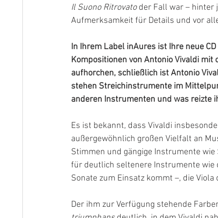
Il Suono Ritrovato
 der Fall war – hinter
Aufmerksamkeit für Details und vor all
In Ihrem Label inAures ist Ihre neue CD 
Kompositionen von Antonio Vivaldi mit 
aufhorchen, schließlich ist Antonio Viv
stehen Streichinstrumente im Mittelpu
anderen Instrumenten und was reizte i
Es ist bekannt, dass Vivaldi insbesond
außergewöhnlich großen Vielfalt an Mus
Stimmen und gängige Instrumente wie St
für deutlich seltenere Instrumente wie
Sonate zum Einsatz kommt –, die Viola d
Der ihm zur Verfügung stehende Farbe
triumphans
 deutlich, in dem Vivaldi na