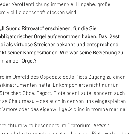
 jeder Veröffentlichung immer viel Hingabe, große 
em viel Leidenschaft stecken wird.
„Il Suono Ritrovato“ erschienen, für die Sie 
obligatorischer Orgel aufgenommen haben. Das lässt 
aldi als virtuose Streicher bekannt und entsprechend 
nkt seiner Kompositionen. Wie war seine Beziehung zu 
hn an der Orgel?
ere im Umfeld des Ospedale della Pietà Zugang zu einer 
ikinstrumenten hatte. Er komponierte nicht nur für 
reicher, Oboe, Fagott, Flöte oder Laute, sondern auch 
 das Chalumeau – das auch in der von uns eingespielten 
’amore oder das eigenwillige „Violino in tromba marina“.
nreichtum wird besonders im Oratorium 
Juditha 
hezu alle Instrumente einsetzt, die in der Pietà vorhanden 