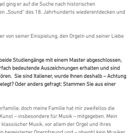
el ging er auf die Suche nach historischen 
den „Sound“ des 18. Jahrhunderts wiederentdecken und 
 er von seiner Einspielung, den Orgeln und seiner Liebe 
 beide Studiengänge mit einem Master abgeschlossen, 
rfach bedeutende Auszeichnungen erhalten und sind 
ören.  Sie sind Italiener, wurde Ihnen deshalb – Achtung 
 gelegt? Oder anders gefragt: Stammen Sie aus einer 
familie, doch meine Familie hat mir zweifellos die 
Kunst – insbesondere für Musik – mitgegeben. Mein 
r klassischer Musik, vor allem der Orgel und ihres 
in begeisterter Opernfreund und – obwohl kein Musiker 