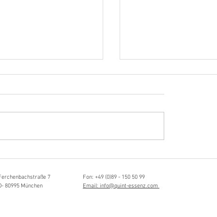
Hörvergnügen ersten 
ttistin, Tonmeisterin,
ängerin
Ferchenbachstraße 7
Fon: +49 (0)89 - 150 50 99
D- 80995 München
Email: info@quint-essenz.com