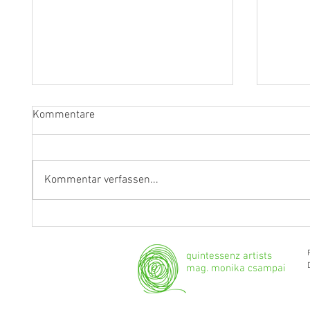
Kommentare
Kommentar verfassen...
"Ich werde weiterhin Geige und
Klarine
Bratsche spielen."
Grenzg
quintessenz artists
mag. monika csampai