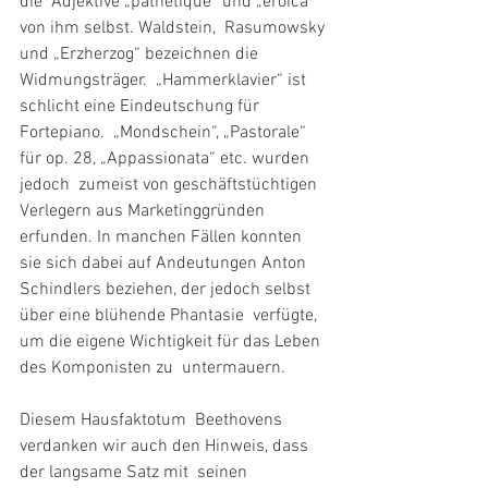
die  Adjektive „pathetique“ und „eroica“ 
von ihm selbst. Waldstein,  Rasumowsky 
und „Erzherzog“ bezeichnen die 
Widmungsträger.  „Hammerklavier“ ist 
schlicht eine Eindeutschung für 
Fortepiano.  „Mondschein“, „Pastorale“ 
für op. 28, „Appassionata“ etc. wurden 
jedoch  zumeist von geschäftstüchtigen 
Verlegern aus Marketinggründen 
erfunden. In manchen Fällen konnten 
sie sich dabei auf Andeutungen Anton  
Schindlers beziehen, der jedoch selbst 
über eine blühende Phantasie  verfügte, 
um die eigene Wichtigkeit für das Leben 
des Komponisten zu  untermauern.
Diesem Hausfaktotum  Beethovens 
verdanken wir auch den Hinweis, dass 
der langsame Satz mit  seinen 