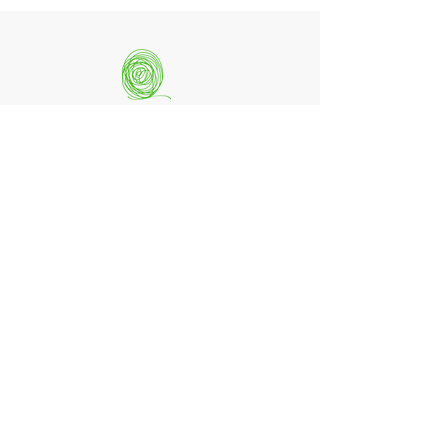
quintessenz artists
mag. monika csampai
Ferchenbachstraße 7
Fon: +49 (0)89 - 150 50 99
D- 80995 München
Email: info@quint-essenz.com
© 2017 Quintessenz
Impressum
Um Ihren Webseitenbesuch zu verbessern,
verwenden wir Cookies. Durch die Nutzung
erklären Sie sich damit einverstanden.
Weitere Informationen finden Sie in unserer
Datenschutzerklärung.