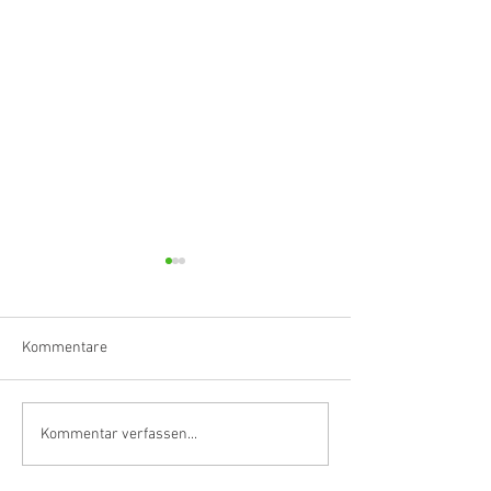
Kommentare
Klarinettistin, Tonmeisterin,
Hörvergnügen er
Kommentar verfassen...
Grenzgängerin
Ranges