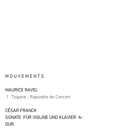
M O U V E M E N T S 
MAURICE RAVEL
 1  Tzigane - Rapsodie de Concert
CÉSAR FRANCK 
SONATE  FÜR VIOLINE UND KLAVIER  A-
DUR 