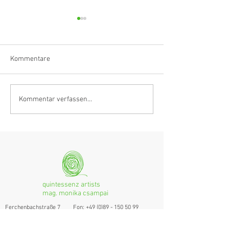
Kommentare
Klarinettistin, Tonmeisterin,
Hörvergnügen er
Kommentar verfassen...
Grenzgängerin
Ranges
quintessenz artists
mag. monika csampai
Ferchenbachstraße 7
Fon: +49 (0)89 - 150 50 99
D- 80995 München
Email: info@quint-essenz.com
© 2017 Quintessenz